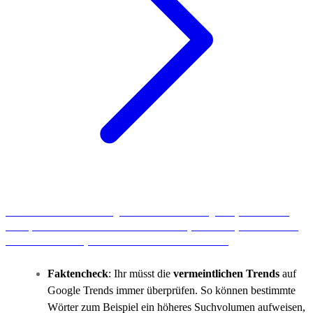
Ihr wollt nicht nur auf Google Trends und den Google Keyword-Planer
setzen, sondern auch andere Tools für eure Keyword-Analyse nutzen? Wir
haben die besten Keyword-Tools für euch im Überblick.
Faktencheck
: Ihr müsst die
vermeintlichen Trends
auf
Google Trends immer überprüfen. So können bestimmte
Wörter zum Beispiel ein höheres Suchvolumen aufweisen,