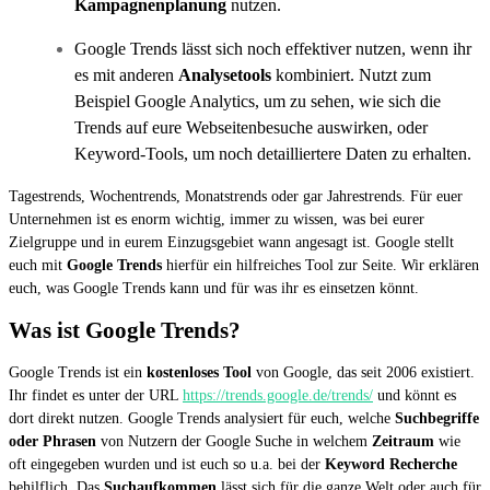
Kampagnenplanung
nutzen.
Google Trends lässt sich noch effektiver nutzen, wenn ihr
es mit anderen
Analysetools
kombiniert. Nutzt zum
Beispiel Google Analytics, um zu sehen, wie sich die
Trends auf eure Webseitenbesuche auswirken, oder
Keyword-Tools, um noch detailliertere Daten zu erhalten.
Tagestrends, Wochentrends, Monatstrends oder gar Jahrestrends. Für euer
Unternehmen ist es enorm wichtig, immer zu wissen, was bei eurer
Zielgruppe und in eurem Einzugsgebiet wann angesagt ist. Google stellt
euch mit
Google Trends
hierfür ein hilfreiches Tool zur Seite. Wir erklären
euch, was Google Trends kann und für was ihr es einsetzen könnt.
Was ist Google Trends?
Google Trends ist ein
kostenloses Tool
von Google, das seit 2006 existiert.
Ihr findet es unter der URL
https://trends.google.de/trends/
und könnt es
dort direkt nutzen. Google Trends analysiert für euch, welche
Suchbegriffe
oder Phrasen
von Nutzern der Google Suche in welchem
Zeitraum
wie
oft eingegeben wurden und ist euch so u.a. bei der
Keyword Recherche
behilflich. Das
Suchaufkommen
lässt sich für die ganze Welt oder auch für