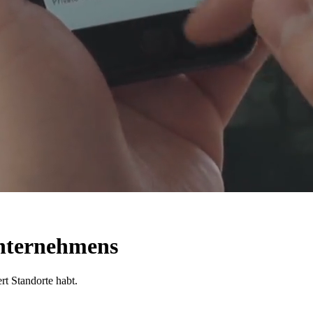
 Unternehmens
rt Standorte habt.