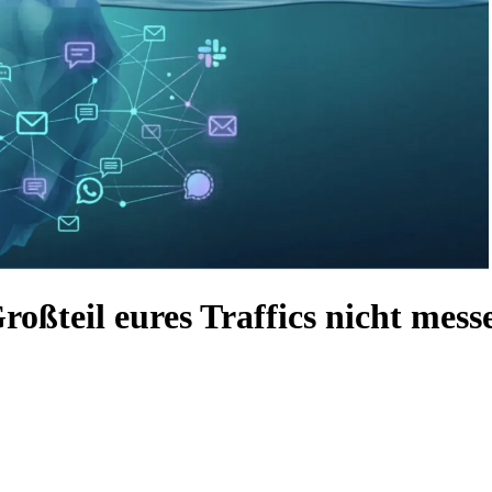
oßteil eures Traffics nicht mess