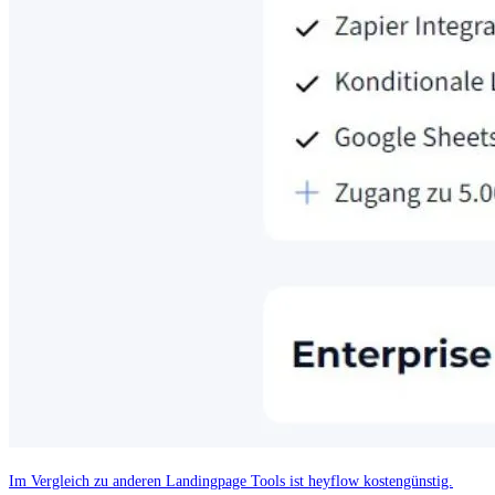
Im Vergleich zu anderen Landingpage Tools ist heyflow kostengünstig.