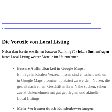
Ein ganz einfacher Weg, eure NAP-Daten überall einheitlich zu halten, ist
unsere Local Listing Plattform. Hier tragt ihr einmalig eure wichtigsten
Daten ein und sie werden automatisch mit rund 40 Plattformen
synchronisiert. Zudem bietet euch unsere Plattform zahlreiche weitere
Vorteile. Informiert euch JETZT.
Die Vorteile von Local Listing
Neben dem bereits erwähnten
besseren Ranking für lokale Suchanfragen
bietet Local Listing weitere Vorteile für Unternehmen.
Bessere Auffindbarkeit in Google Maps:
Einträge in lokalen Verzeichnissen sind entscheidend, um
in Google Maps prominent platziert zu werden. Nutzer, die
gezielt nach einem Geschäft in ihrer Nähe suchen, sehen
zuerst Unternehmen mit gut gepflegten und aktuellen
Local Listings.
Mehr Vertrauen durch Kundenbewertungen: