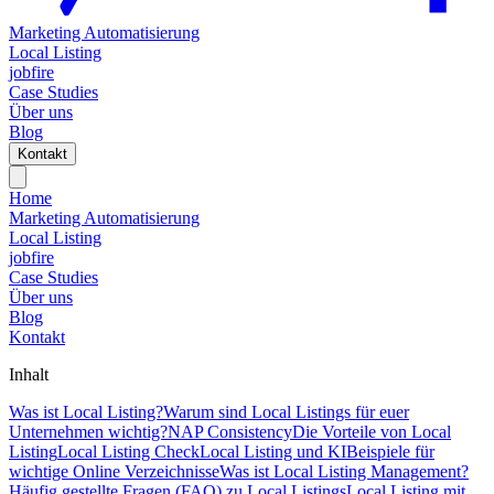
Marketing Automatisierung
Local Listing
jobfire
Case Studies
Über uns
Blog
Kontakt
Home
Marketing Automatisierung
Local Listing
jobfire
Case Studies
Über uns
Blog
Kontakt
Inhalt
Was ist Local Listing?
Warum sind Local Listings für euer
Unternehmen wichtig?
NAP Consistency
Die Vorteile von Local
Listing
Local Listing Check
Local Listing und KI
Beispiele für
wichtige Online Verzeichnisse
Was ist Local Listing Management?
Häufig gestellte Fragen (FAQ) zu Local Listings
Local Listing mit