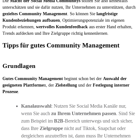
Die
Macht der Social Media Communitys
sollten Sie also keinesfalls
unterschätzen und sie dafür nutzen, Ihr Unternehmen zu unterstützen, durch
gezieltes Community Management
. So können Sie
langfristige
Kundenbeziehungen aufbauen
, Optimierungspotenziale im eigenen
Produkt erkennen,
wertvolles Kundenfeedback
aus erster Hand erhalten,
Trends aufdecken und Ihre Zielgruppe richtig kennenlernen.
Tipps für gutes Community Management
Grundlagen
Gutes Community Management
beginnt schon bei der
Auswahl der
geeigneten Plattforme
n, der
Zielstellung
und der
Festlegung interner
Prozesse
.
Kanalauswahl
: Nutzen Sie Social Media Kanäle nur,
wenn Sie auch
zu Ihrem Unternehmen passen
. Sind Sie
zum Beispiel im
B2B
-Bereich unterwegs und sich sicher,
dass Ihre
Zielgruppe
nicht auf Tiktok, Snapchat oder
dergleichen anzutreffen ist, dann muss Ihr Unternehmen