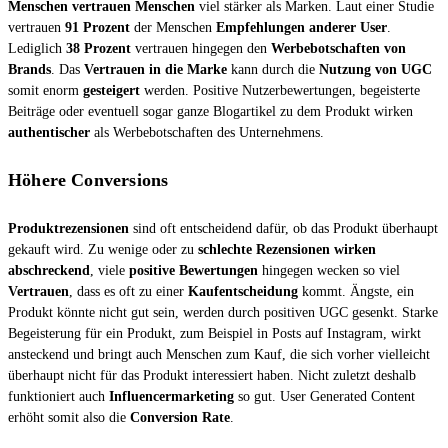
Menschen vertrauen Menschen
viel stärker als Marken. Laut einer Studie
vertrauen
91 Prozent
der Menschen
Empfehlungen anderer User
.
Lediglich
38 Prozent
vertrauen hingegen den
Werbebotschaften von
Brands
. Das
Vertrauen in die Marke
kann durch die
Nutzung von UGC
somit enorm
gesteigert
werden. Positive Nutzerbewertungen, begeisterte
Beiträge oder eventuell sogar ganze Blogartikel zu dem Produkt wirken
authentischer
als Werbebotschaften des Unternehmens.
Höhere Conversions
Produktrezensionen
sind oft entscheidend dafür, ob das Produkt überhaupt
gekauft wird. Zu wenige oder zu
schlechte Rezensionen wirken
abschreckend
, viele
positive Bewertungen
hingegen wecken so viel
Vertrauen
, dass es oft zu einer
Kaufentscheidung
kommt. Ängste, ein
Produkt könnte nicht gut sein, werden durch positiven UGC gesenkt. Starke
Begeisterung für ein Produkt, zum Beispiel in Posts auf Instagram, wirkt
ansteckend und bringt auch Menschen zum Kauf, die sich vorher vielleicht
überhaupt nicht für das Produkt interessiert haben. Nicht zuletzt deshalb
funktioniert auch
Influencermarketing
so gut. User Generated Content
erhöht somit also die
Conversion Rate
.