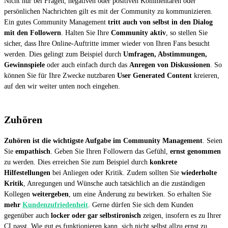
Nicht nur bei Fragen, negativen oder positiven Kommentaren oder
persönlichen Nachrichten gilt es mit der Community zu kommunizieren.
Ein gutes Community Management
tritt auch von selbst in den Dialog
mit den Followern
. Halten Sie Ihre
Community aktiv
, so stellen Sie
sicher, dass Ihre Online-Auftritte immer wieder von Ihren Fans besucht
werden. Dies gelingt zum Beispiel durch
Umfragen, Abstimmungen,
Gewinnspiele
oder auch einfach durch das
Anregen von Diskussionen
. So
können Sie für Ihre Zwecke nutzbaren
User Generated Content
kreieren,
auf den wir weiter unten noch eingehen.
Zuhören
Zuhören ist die wichtigste Aufgabe im Community Management
. Seien
Sie
empathisch
. Geben Sie Ihren Followern das Gefühl,
ernst genommen
zu werden. Dies erreichen Sie zum Beispiel durch
konkrete
Hilfestellungen
bei Anliegen oder Kritik. Zudem sollten Sie
wiederholte
Kritik
, Anregungen und Wünsche auch tatsächlich an die zuständigen
Kollegen
weitergeben
, um eine Änderung zu bewirken. So erhalten Sie
mehr
Kundenzufriedenheit
. Gerne dürfen Sie sich dem Kunden
gegenüber auch
locker oder gar selbstironisch
zeigen, insofern es zu Ihrer
CI passt. Wie gut es funktionieren kann, sich nicht selbst allzu ernst zu