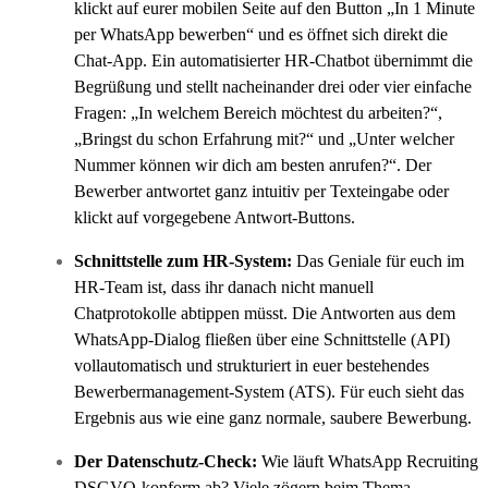
klickt auf eurer mobilen Seite auf den Button „In 1 Minute
per WhatsApp bewerben“ und es öffnet sich direkt die
Chat-App. Ein automatisierter HR-Chatbot übernimmt die
Begrüßung und stellt nacheinander drei oder vier einfache
Fragen: „In welchem Bereich möchtest du arbeiten?“,
„Bringst du schon Erfahrung mit?“ und „Unter welcher
Nummer können wir dich am besten anrufen?“. Der
Bewerber antwortet ganz intuitiv per Texteingabe oder
klickt auf vorgegebene Antwort-Buttons.
Schnittstelle zum HR-System:
Das Geniale für euch im
HR-Team ist, dass ihr danach nicht manuell
Chatprotokolle abtippen müsst. Die Antworten aus dem
WhatsApp-Dialog fließen über eine Schnittstelle (API)
vollautomatisch und strukturiert in euer bestehendes
Bewerbermanagement-System (ATS). Für euch sieht das
Ergebnis aus wie eine ganz normale, saubere Bewerbung.
Der Datenschutz-Check:
Wie läuft WhatsApp Recruiting
DSGVO-konform ab?
Viele zögern beim Thema