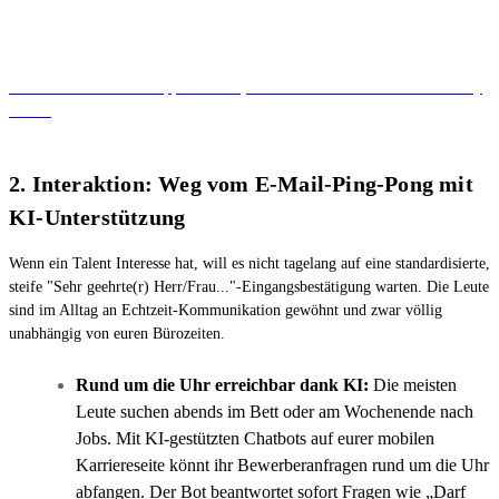
Wir haben noch mehr Tipps für euch, wie ihr eure Website mobile friendly
macht.
2. Interaktion: Weg vom E-Mail-Ping-Pong mit
KI-Unterstützung
Wenn ein Talent Interesse hat, will es nicht tagelang auf eine standardisierte,
steife "Sehr geehrte(r) Herr/Frau..."-Eingangsbestätigung warten. Die Leute
sind im Alltag an Echtzeit-Kommunikation gewöhnt und zwar völlig
unabhängig von euren Bürozeiten.
Rund um die Uhr erreichbar dank KI:
Die meisten
Leute suchen abends im Bett oder am Wochenende nach
Jobs. Mit KI-gestützten Chatbots auf eurer mobilen
Karriereseite könnt ihr Bewerberanfragen rund um die Uhr
abfangen. Der Bot beantwortet sofort Fragen wie „Darf