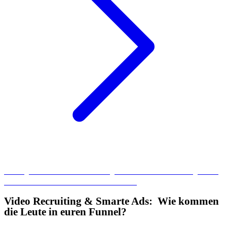
Achtung: Auch beim Einsatz von KI gibt es rechtliche Bestimmungen. Wir
haben alle Infos über den EU AI Act für euch.
Video Recruiting & Smarte Ads: Wie kommen
die Leute in euren Funnel?