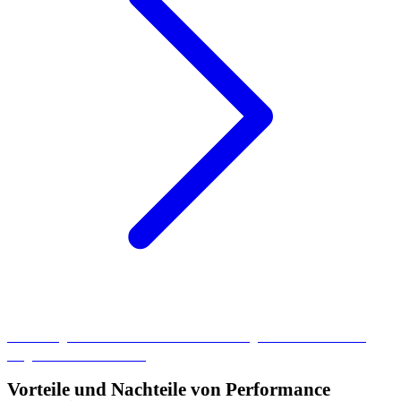
Die wichtigsten KPIs im Social Media Marketing könnt ihr in unserem
Blogartikel dazu nachlesen.
Vorteile und Nachteile von Performance