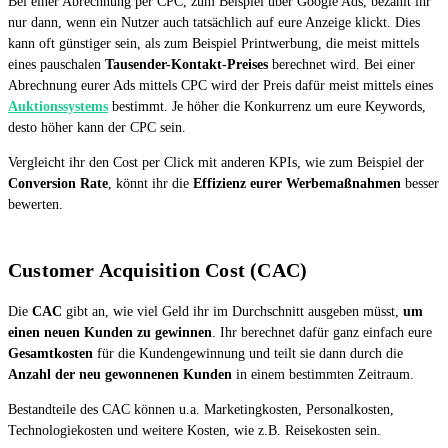
Bei einer Abrechnung per CPC, zum Beispiel über Google Ads, bezahlt ihr
nur dann, wenn ein Nutzer auch tatsächlich auf eure Anzeige klickt. Dies
kann oft günstiger sein, als zum Beispiel Printwerbung, die meist mittels
eines pauschalen
Tausender-Kontakt-Preises
berechnet wird. Bei einer
Abrechnung eurer Ads mittels CPC wird der Preis dafür meist mittels eines
Auktionssystems
bestimmt. Je höher die Konkurrenz um eure Keywords,
desto höher kann der CPC sein.
Vergleicht ihr den Cost per Click mit anderen KPIs, wie zum Beispiel der
Conversion Rate
, könnt ihr die
Effizienz eurer Werbemaßnahmen
besser
bewerten.
Customer Acquisition Cost (CAC)
Die
CAC
gibt an, wie viel Geld ihr im Durchschnitt ausgeben müsst,
um
einen neuen Kunden zu gewinnen
. Ihr berechnet dafür ganz einfach eure
Gesamtkosten
für die Kundengewinnung und teilt sie dann durch die
Anzahl der neu gewonnenen Kunden
in einem bestimmten Zeitraum.
Bestandteile des CAC können u.a. Marketingkosten, Personalkosten,
Technologiekosten und weitere Kosten, wie z.B. Reisekosten sein.