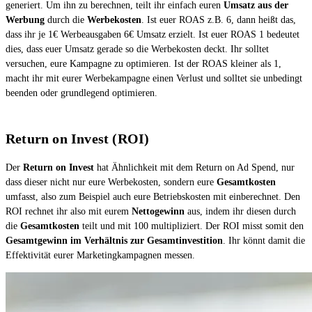
generiert. Um ihn zu berechnen, teilt ihr einfach euren
Umsatz aus der
Werbung
durch die
Werbekosten
. Ist euer ROAS z.B. 6, dann heißt das,
dass ihr je 1€ Werbeausgaben 6€ Umsatz erzielt. Ist euer ROAS 1 bedeutet
dies, dass euer Umsatz gerade so die Werbekosten deckt. Ihr solltet
versuchen, eure Kampagne zu optimieren. Ist der ROAS kleiner als 1,
macht ihr mit eurer Werbekampagne einen Verlust und solltet sie unbedingt
beenden oder grundlegend optimieren.
Return on Invest (ROI)
Der
Return on Invest
hat Ähnlichkeit mit dem Return on Ad Spend, nur
dass dieser nicht nur eure Werbekosten, sondern eure
Gesamtkosten
umfasst, also zum Beispiel auch eure Betriebskosten mit einberechnet. Den
ROI rechnet ihr also mit eurem
Nettogewinn
aus, indem ihr diesen durch
die
Gesamtkosten
teilt und mit 100 multipliziert. Der ROI misst somit den
Gesamtgewinn im Verhältnis zur Gesamtinvestition
. Ihr könnt damit die
Effektivität eurer Marketingkampagnen messen.