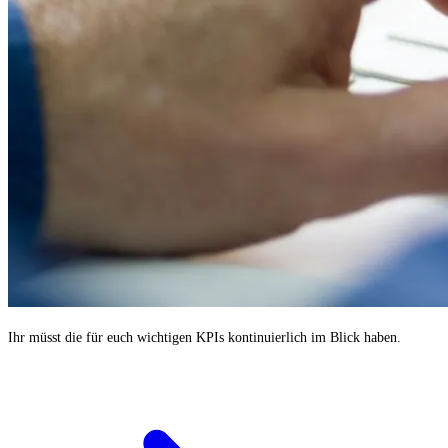
Ihr müsst die für euch wichtigen KPIs kontinuierlich im Blick haben.