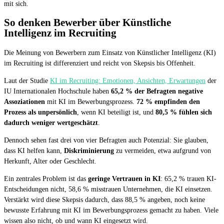
mit sich.
So denken Bewerber über Künstliche
Intelligenz im Recruiting
Die Meinung von Bewerbern zum Einsatz von Künstlicher Intelligenz (KI)
im Recruiting ist differenziert und reicht von Skepsis bis Offenheit.
Laut der Studie
KI im Recruiting: Emotionen, Ansichten, Erwartungen
der
IU Internationalen Hochschule haben
65,2 % der Befragten negative
Assoziationen
mit KI im Bewerbungsprozess.
72 % empfinden den
Prozess als unpersönlich
, wenn KI beteiligt ist, und
80,5 % fühlen sich
dadurch weniger wertgeschätzt
.
Dennoch sehen fast drei von vier Befragten auch Potenzial: Sie glauben,
dass KI helfen kann,
Diskriminierung
zu vermeiden, etwa aufgrund von
Herkunft, Alter oder Geschlecht.
Ein zentrales Problem ist das
geringe Vertrauen in KI
: 65,2 % trauen KI-
Entscheidungen nicht, 58,6 % misstrauen Unternehmen, die KI einsetzen.
Verstärkt wird diese Skepsis dadurch, dass 88,5 % angeben, noch keine
bewusste Erfahrung mit KI im Bewerbungsprozess gemacht zu haben. Viele
wissen also nicht, ob und wann KI eingesetzt wird.