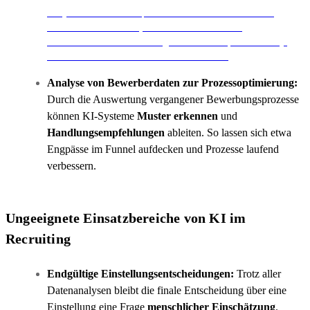
Mit jobfire erreicht ihr qualifizierte Bewerber im direkten
Umfeld eurer Standorte, dank automatisierter und
individualisierter Stellenanzeigen in eurer Corporate Identity.
Wie das funktioniert? Informiert euch JETZT.
Analyse von Bewerberdaten zur Prozessoptimierung:
Durch die Auswertung vergangener Bewerbungsprozesse
können KI-Systeme
Muster erkennen
und
Handlungsempfehlungen
ableiten. So lassen sich etwa
Engpässe im Funnel aufdecken und Prozesse laufend
verbessern.
Ungeeignete Einsatzbereiche von KI im
Recruiting
Endgültige Einstellungsentscheidungen:
Trotz aller
Datenanalysen bleibt die finale Entscheidung über eine
Einstellung eine Frage
menschlicher Einschätzung
.