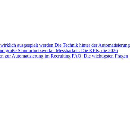
wirklich ausgespielt werden
Die Technik hinter der Automatisierung
n und große Standortnetzwerke
Messbarkeit: Die KPIs, die 2026
en zur Automatisierung im Recruiting
FAQ: Die wichtigsten Fragen