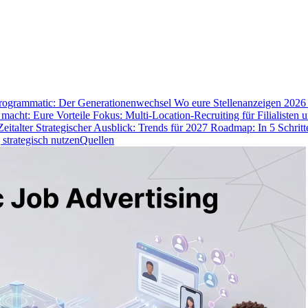
Programmatic: Der Generationenwechsel
Wo eure Stellenanzeigen 2026 
macht: Eure Vorteile
Fokus: Multi-Location-Recruiting für Filialiste
eitalter
Strategischer Ausblick: Trends für 2027
Roadmap: In 5 Schritt
 strategisch nutzen
Quellen