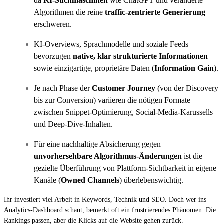
da
KI-Suchmaschinen
wie ChatGPT und veränderte
Algorithmen die reine
traffic-zentrierte Generierung
erschweren.
KI-Overviews, Sprachmodelle und soziale Feeds
bevorzugen
native, klar strukturierte Informationen
sowie einzigartige, proprietäre Daten (
Information Gain
).
Je nach Phase der
Customer Journey
(von der Discovery
bis zur Conversion) variieren die nötigen Formate
zwischen Snippet-Optimierung, Social-Media-Karussells
und Deep-Dive-Inhalten.
Für eine nachhaltige Absicherung gegen
unvorhersehbare Algorithmus-Änderungen
ist die
gezielte Überführung von Plattform-Sichtbarkeit in eigene
Kanäle (
Owned Channels
) überlebenswichtig.
Ihr investiert viel Arbeit in Keywords, Technik und SEO. Doch wer ins
Analytics-Dashboard schaut, bemerkt oft ein frustrierendes Phänomen: Die
Rankings passen, aber die Klicks auf die Website gehen zurück.