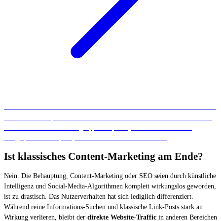
Reichweite und Sichtbarkeit erhaltet ihr aber natürlich auch weiterhin durch
Ads. Mit LocalUp könnt ihr eure Ads automatisiert und individualisiert im
direkten Umfeld eurer Zielgruppe ausspielen, u.a. auf Social Media,
Google, ATV und Spotify. Kontaktiert uns für mehr Infos.
Ist klassisches Content-Marketing am Ende?
Nein. Die Behauptung, Content-Marketing oder SEO seien durch künstliche
Intelligenz und Social-Media-Algorithmen komplett wirkungslos geworden,
ist zu drastisch. Das Nutzerverhalten hat sich lediglich differenziert.
Während reine Informations-Suchen und klassische Link-Posts stark an
Wirkung verlieren, bleibt der
direkte Website-Traffic
in anderen Bereichen