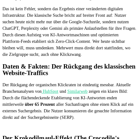
Das ist kein Fehler, sondern das Ergebnis einer veränderten digitalen
Infrastruktur. Die klassische Suche bricht auf breiter Front auf: Nutzer
suchen heute nicht mehr nur über die Google-Suchzeile, sondern nutzen
ChatGPT, Perplexity oder Gemini als primäre Anlaufstellen für ihre Fragen.
Durch diesen Aufstieg von KI-Antwortmaschinen und optimierten
Plattform-Feeds etabliert sich Zero-Click-Content. Wer heute sichtbar
bleiben will, muss umdenken. Mehrwert muss direkt dort stattfinden, wo
die Zielgruppe sucht, auch ohne Klickzwang.
Daten & Fakten: Der Rückgang des klassischen
Website-Traffics
Der Rückgang der organischen Klickraten ist eindeutig messbar. Aktuelle
Branchenanalysen von
HubSpot
und
Similarweb
zeigen ein klares Bild:
Durch die flächendeckende Etablierung von KI-Antworten enden
mittlerweile
über 65 Prozent
aller Suchanfragen ohne einen Klick auf ein
externes Suchergebnis. Die Nutzer konsumieren die gesuchte Information
direkt auf der Suchergebnisseite (SERP).
Der Krokodilmaul-Effekt (The Crocodile's