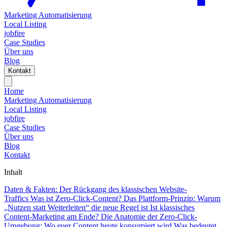
Marketing Automatisierung
Local Listing
jobfire
Case Studies
Über uns
Blog
Kontakt
Home
Marketing Automatisierung
Local Listing
jobfire
Case Studies
Über uns
Blog
Kontakt
Inhalt
Daten & Fakten: Der Rückgang des klassischen Website-
Traffics
Was ist Zero-Click-Content?
Das Plattform-Prinzip: Warum
„Nutzen statt Weiterleiten“ die neue Regel ist
Ist klassisches
Content-Marketing am Ende?
Die Anatomie der Zero-Click-
Umgebung: Wo euer Content heute konsumiert wird
Was bedeutet