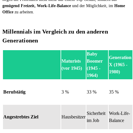
genügend Freizeit, Work-Life-Balance
und der Möglichkeit, im
Home
Office
zu arbeiten.
Millennials im Vergleich zu den anderen
Generationen
Baby
Generation
Maturists
Boomer
X (1965 -
(vor 1945)
(1945 -
1980)
1964)
Berufstätig
3 %
33 %
35 %
Sicherheit
Work-Life-
Angestrebtes Ziel
Hausbesitzer
im Job
Balance