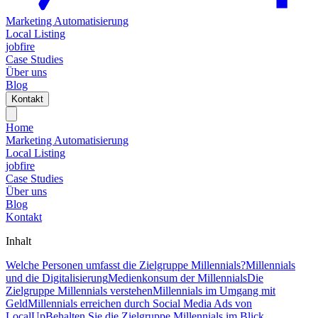
Marketing Automatisierung
Local Listing
jobfire
Case Studies
Über uns
Blog
Kontakt
Home
Marketing Automatisierung
Local Listing
jobfire
Case Studies
Über uns
Blog
Kontakt
Inhalt
Welche Personen umfasst die Zielgruppe Millennials?
Millennials
und die Digitalisierung
Medienkonsum der Millennials
Die
Zielgruppe Millennials verstehen
Millennials im Umgang mit
Geld
Millennials erreichen durch Social Media Ads von
LocalUp
Behalten Sie die Zielgruppe Millennials im Blick