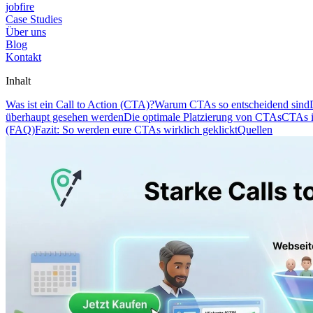
jobfire
Case Studies
Über uns
Blog
Kontakt
Inhalt
Was ist ein Call to Action (CTA)?
Warum CTAs so entscheidend sind
überhaupt gesehen werden
Die optimale Platzierung von CTAs
CTAs i
(FAQ)
Fazit: So werden eure CTAs wirklich geklickt
Quellen