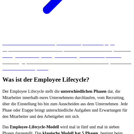
Ihr sucht noch neue Mitarbeiter, die von einer positiven Employee
Experience in eurem Unternehmen profitieren können? Dann ist
jobfire
die
Lösung für euch. Mit jobfire generiert ihr signifikant mehr qualitative
Bewerbungen, als mit herkömmlichen Jobads. Informiert euch jetzt über die
vielen Vorteile von jobfire.
Was ist der Employee Lifecycle?
Der Employee Lifecycle stellt die
unterschiedlichen Phasen
dar, die
Mitarbeiter innerhalb eures Unternehmens durchlaufen, vom Recruiting,
über die Einstellung bis hin zum Ausscheiden aus dem Unternehmen. Jede
Phase oder Etappe bringt unterschiedliche Aufgaben und Erwartungen für
den Mitarbeiter und den Arbeitgeber mit sich.
Das
Employee-Lifecycle-Modell
wird mal in fünf und mal in sieben
Phasen dargestellt. Das
klassische Modell hat 5 Phasen
, beginnt beim