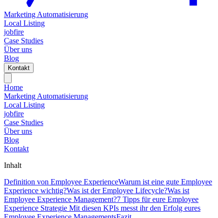
Marketing Automatisierung
Local Listing
jobfire
Case Studies
Über uns
Blog
Kontakt
Home
Marketing Automatisierung
Local Listing
jobfire
Case Studies
Über uns
Blog
Kontakt
Inhalt
Definition von Employee Experience
Warum ist eine gute Employee
Experience wichtig?
Was ist der Employee Lifecycle?
Was ist
Employee Experience Management?
7 Tipps für eure Employee
Experience Strategie
Mit diesen KPIs messt ihr den Erfolg eures
Employee Experience Managements
Fazit