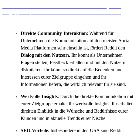
erreichen, mit der Marketing Automation von LocalUp. Damit spielt ihr
eure Ads nicht nur automatisiert und individualisiert an eure genauen
Zielgruppen aus, sondern könnt diese auch im direkten Umfeld eurer
Standorte schalten. Wie das geh? Informiert euch jetzt.
Direkte Community-Interaktion
: Während für
Unternehmen die Kommunikation auf den meisten Social
Media Plattformen sehr einseitig ist, fördert Reddit den
Dialog mit den Nutzern
. Ihr könnt als Unternehmen
Fragen stellen, Feedback erhalten und mit den Nutzern
diskutieren. Ihr könnt so direkt auf die Bedenken und
Interessen eurer Zielgruppe eingehen und ihr
Informationen liefern, die wirklich relevant für sie sind.
Wertvolle Insights
: Durch die direkte Kommunikation mit
eurer Zielgruppe erhaltet ihr wertvolle Insights. Ihr erhaltet
direkten Einblick in die Wünsche und Bedürfnisse eurer
Kunden und in aktuelle Trends eurer Nische.
SEO-Vorteile
: Insbesondere in den USA sind Reddit-