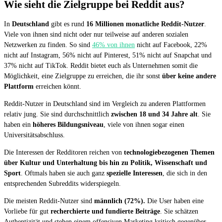
Wie sieht die Zielgruppe bei Reddit aus?
In
Deutschland
gibt es rund
16 Millionen monatliche Reddit-Nutzer
.
Viele von ihnen sind nicht oder nur teilweise auf anderen sozialen
Netzwerken zu finden. So sind
46% von ihnen
nicht auf Facebook, 22%
nicht auf Instagram, 56% nicht auf Pinterest, 51% nicht auf Snapchat und
37% nicht auf TikTok. Reddit bietet euch als Unternehmen somit die
Möglichkeit, eine Zielgruppe zu erreichen, die ihr sonst
über keine andere
Plattform
erreichen könnt.
Reddit-Nutzer in Deutschland sind im Vergleich zu anderen Plattformen
relativ jung. Sie sind durchschnittlich
zwischen 18 und 34 Jahre alt
. Sie
haben ein
höheres Bildungsniveau
, viele von ihnen sogar einen
Universitätsabschluss.
Die Interessen der Redditoren reichen von
technologiebezogenen Themen
über Kultur und Unterhaltung bis hin zu Politik, Wissenschaft und
Sport
. Oftmals haben sie auch ganz
spezielle Interessen
, die sich in den
entsprechenden Subreddits widerspiegeln.
Die meisten Reddit-Nutzer sind
männlich (72%).
Die User haben eine
Vorliebe für gut
recherchierte und fundierte Beiträge
. Sie schätzen
Authentizität und stehen einem offensiven Marketing kritisch gegenüber.