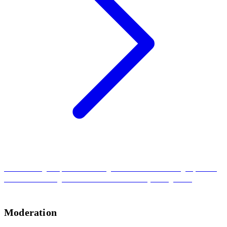
Wie ihr richtig mit positiven und negativen Kommentaren umgeht, erfahrt
ihr in unserem Blogartikel zum Thema Community Management.
Moderation