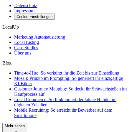
Datenschutz
Impressum
Cookie-Einstellungen
LocalUp
Marketing Automatisierung
Local Listing
Case Studies
Über uns
Blog
Time-to-Hire: So verkürzt ihr die Zeit bis zur Einstellung
Mosaik-Prinzip im Prompting: So generiert ihr einzigartige
KI-Bilder
Customer Journey Mapping: So deckt ihr Schwachstellen im
Kaufprozess auf
Local Commerce: So funktioniert der lokale Handel im
digitalen Zeitalter
Mobile Recruiting: So erreicht ihr Bewerber auf dem
Smartphone
Mehr sehen