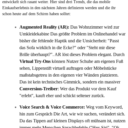
entwickelt sich rasant weiter. Hier sind drei Trends, die das mobile
Einkaufserlebnis in den nächsten Jahren definieren werden und die ihr
schon heute auf dem Schirm haben solltet:
Augmented Reality (AR):
Das Wohnzimmer wird zur
Umkleidekabine Das größte Problem im Onlinehandel war
bisher die fehlende Haptik und die Unsicherheit: "Passt
das Sofa wirklich in die Ecke?" oder "Steht mir diese
Brille überhaupt?". AR löst dieses Problem elegant. Durch
Virtual Try-Ons
können Nutzer Schuhe am eigenen Fuß
sehen, Lippenstift virtuell auftragen oder Möbelstücke
maßstabsgetreu in den eigenen vier Wänden platzieren.
Das ist kein technisches Gimmick, sondern ein massiver
Conversion-Treiber
: Wer das Produkt vor dem Kauf
"erlebt", kauft eher und schickt seltener zurück.
Voice Search & Voice Commerce:
Weg vom Keyword,
hin zum Gespräch Die Art, wie wir suchen, verändert sich.
Da das Tippen auf kleinen Displays oft mühsam ist, nutzen
immer mehr Menschen Sprachbefehle ("Hey Siri", "Ok