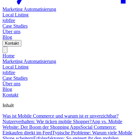
Marketing Automatisierung
Local Listing
jobfire
Case Studies
Über uns
Blog
Kontakt
Home
Marketing Automatisierung
Local Listing
jobfire
Case Studies
Über uns
Blog
Kontakt
Inhalt
Was ist Mobile Commerce und warum ist er unverzichtbar?
Nutzerverhalten: Wie ticken mobile Shopper?
App vs. Mobile
Website: Der Boom der Shopping Apps
Social Commerce:
Einkaufen direkt im Feed
Typische Probleme: Warum viele Mobile
Shops scheitern
Erfolgsfaktoren: So steigert ihr den mobilen