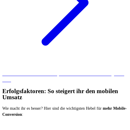
Mehr zum Thema
Mobile Friendly Website
lest ihr in unserem Blogartikel
dazu.
Erfolgsfaktoren: So steigert ihr den mobilen
Umsatz
Wie macht ihr es besser? Hier sind die wichtigsten Hebel für
mehr Mobile-
Conversion
: