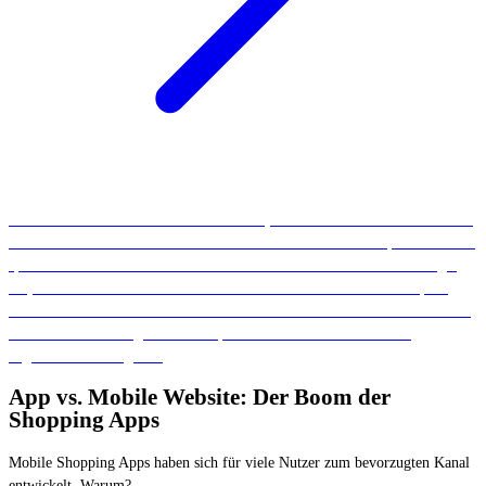
Ihr wollt mit euren Ads Kunden erreichen, wenn sie aufmerksam dafür sind
und nicht einfach vorbeiscrollen? Dann solltet ihr mit LocalUp werben. Wir
spielen eure Ads nicht nur individualisiert über Social Media und Google
aus, sondern auch über aufmerksamkeitsstärkere Plattformen wie Spotify,
Smart Screens im öffentlichen und halböffentlichen Raum und Addressable
TV. Kontaktiert uns gerne für ein persönlich auf eure Bedürfnisse
zugeschnittenes Angebot.
App vs. Mobile Website: Der Boom der
Shopping Apps
Mobile Shopping Apps haben sich für viele Nutzer zum bevorzugten Kanal
entwickelt. Warum?