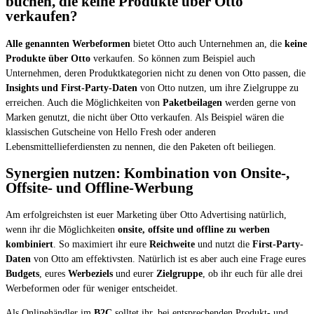
buchen, die keine Produkte über Otto
verkaufen?
Alle genannten Werbeformen
bietet Otto auch Unternehmen an, die
keine
Produkte über Otto
verkaufen. So können zum Beispiel auch
Unternehmen, deren Produktkategorien nicht zu denen von Otto passen, die
Insights und First-Party-Daten
von Otto nutzen, um ihre Zielgruppe zu
erreichen. Auch die Möglichkeiten von
Paketbeilagen
werden gerne von
Marken genutzt, die nicht über Otto verkaufen. Als Beispiel wären die
klassischen Gutscheine von Hello Fresh oder anderen
Lebensmittellieferdiensten zu nennen, die den Paketen oft beiliegen.
Synergien nutzen: Kombination von Onsite-,
Offsite- und Offline-Werbung
Am erfolgreichsten ist euer Marketing über Otto Advertising natürlich,
wenn ihr die Möglichkeiten
onsite, offsite und offline zu werben
kombiniert
. So maximiert ihr eure
Reichweite
und nutzt die
First-Party-
Daten
von Otto am effektivsten. Natürlich ist es aber auch eine Frage eures
Budgets
, eures
Werbeziels
und eurer
Zielgruppe
, ob ihr euch für alle drei
Werbeformen oder für weniger entscheidet.
Als Onlinehändler im
B2C
solltet ihr, bei entsprechenden Produkt- und