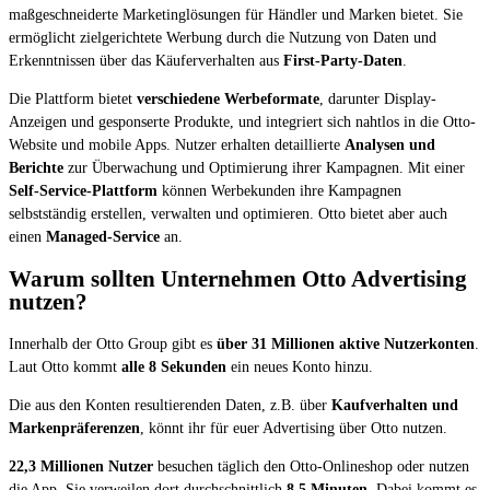
maßgeschneiderte Marketinglösungen für Händler und Marken bietet. Sie
ermöglicht zielgerichtete Werbung durch die Nutzung von Daten und
Erkenntnissen über das Käuferverhalten aus
First-Party-Daten
.
Die Plattform bietet
verschiedene Werbeformate
, darunter Display-
Anzeigen und gesponserte Produkte, und integriert sich nahtlos in die Otto-
Website und mobile Apps. Nutzer erhalten detaillierte
Analysen und
Berichte
zur Überwachung und Optimierung ihrer Kampagnen. Mit einer
Self-Service-Plattform
können Werbekunden ihre Kampagnen
selbstständig erstellen, verwalten und optimieren. Otto bietet aber auch
einen
Managed-Service
an.
Warum sollten Unternehmen Otto Advertising
nutzen?
Innerhalb der Otto Group gibt es
über 31 Millionen aktive Nutzerkonten
.
Laut Otto kommt
alle 8 Sekunden
ein neues Konto hinzu.
Die aus den Konten resultierenden Daten, z.B. über
Kaufverhalten und
Markenpräferenzen
, könnt ihr für euer Advertising über Otto nutzen.
22,3 Millionen Nutzer
besuchen täglich den Otto-Onlineshop oder nutzen
die App. Sie verweilen dort durchschnittlich
8,5 Minuten
. Dabei kommt es