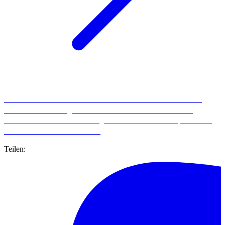
Ihr wollt eure Kunden lieber über individualisierte und automatisierte
Social Media und Google Ads im direkten Umfeld eurer Standorte
erreichen? Dann ist die
Marketing Automation von LocalUp
die Lösung
für euch. Informiert euch JETZT.
Teilen: