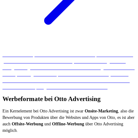
Für Unternehmen, die viele Standorte oder Franchisepartner haben und für
jeden davon einzeln Ads schalten wollen, ist Otto Advertising nicht die
richtige Lösung. Hier solltet ihr lieber auf die
Marketing Automation von
LocalUp
zurückgeifen. Diese spielt eure Ads individualisiert je Standort
und Produkt in direkten Umfeld eurer Standorte aus. Natürlich sind auch
Jobads mit LocalUp möglich. Holt euch JETZT mehr Infos.
Werbeformate bei Otto Advertising
Ein Kernelement bei Otto Advertising ist zwar
Onsite-Marketing
, also die
Bewerbung von Produkten über die Websites und Apps von Otto, es ist aber
auch
Offsite-Werbung
und
Offline-Werbung
über Otto Advertising
möglich.