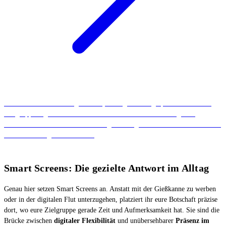
Ihr wollt Fernsehwerbung schalten, die regional ausgespielt und auf eure
Zielgruppe zugeschnitten ist? Dann solltet ihr Bannerwerbung über
Addressable TV schalten. Stellt uns gerne Fragen dazu oder informiert euch
in unserem Blogartikel darüber.
Smart Screens: Die gezielte Antwort im Alltag
Genau hier setzen Smart Screens an. Anstatt mit der Gießkanne zu werben
oder in der digitalen Flut unterzugehen, platziert ihr eure Botschaft präzise
dort, wo eure Zielgruppe gerade Zeit und Aufmerksamkeit hat. Sie sind die
Brücke zwischen
digitaler Flexibilität
und unübersehbarer
Präsenz im