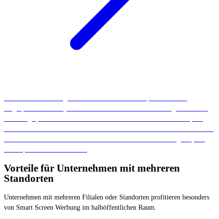
Den idealen Marketing-Mix erhaltet ihr mit LocalUp. Neben lokal
ausgespielten und für jeden Standort individualisierten Anzeigen bei Meta
und Google, könnt ihr mit uns auch lokal und individualisiert bei Spotify,
auf ATV und auf Smart Screens im öffentlichen und halböffentlichen Raum
werben. Kontaktiert uns JETZT und sichert euch ein Kombiangebot, um
lokal optimal sichtbar zu sein.
Vorteile für Unternehmen mit mehreren
Standorten
Unternehmen mit mehreren Filialen oder Standorten profitieren besonders
von Smart Screen Werbung im halböffentlichen Raum.